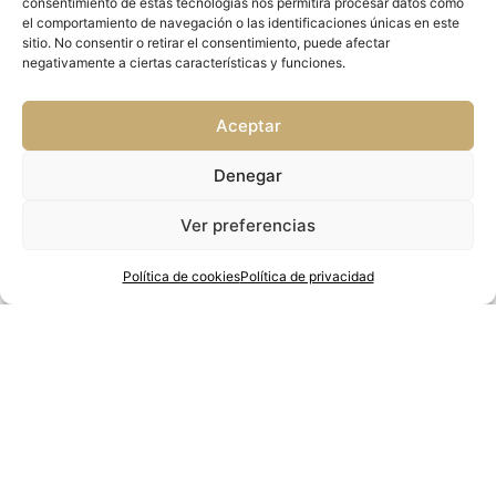
consentimiento de estas tecnologías nos permitirá procesar datos como
el comportamiento de navegación o las identificaciones únicas en este
sitio. No consentir o retirar el consentimiento, puede afectar
negativamente a ciertas características y funciones.
Aceptar
Actuaciones de Eficiencia energética financiadas a través de
Denegar
las ayudas destinadas a la financiación de proyectos de
eficiencia energética y economía circular de empresas
Ver preferencias
turísticas del Principado de Asturias en el marco del Plan de
Recuperación, Transformación y Resiliencia
Política de cookies
Política de privacidad
Actuaciones
E. sustitución de equipos
y aparatos
electrodomésticos por
otros de alta eficiencia