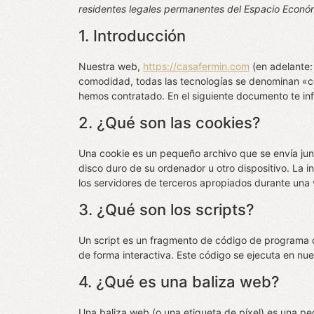
residentes legales permanentes del Espacio Econó
1. Introducción
Nuestra web,
https://casafermin.com
(en adelante:
comodidad, todas las tecnologías se denominan «co
hemos contratado. En el siguiente documento te in
2. ¿Qué son las cookies?
Una cookie es un pequeño archivo que se envía ju
disco duro de su ordenador u otro dispositivo. La 
los servidores de terceros apropiados durante una v
3. ¿Qué son los scripts?
Un script es un fragmento de código de programa q
de forma interactiva. Este código se ejecuta en nues
4. ¿Qué es una baliza web?
Una baliza web (o una etiqueta de píxel) es una pe