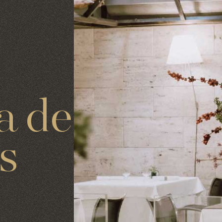
a de
s