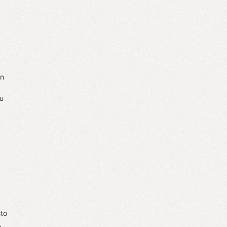
an
tu
sto
,